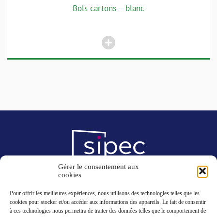
Bols cartons – blanc
Gérer le consentement aux
cookies
8, rue des Entrepreneurs
ZI de l’Ambrésis
Pour offrir les meilleures expériences, nous utilisons des technologies telles que les
77272 Villeparisis Cedex
cookies pour stocker et/ou accéder aux informations des appareils. Le fait de consentir
à ces technologies nous permettra de traiter des données telles que le comportement de