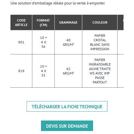
Une solution d'emballage idéale pour la vente à emporter.
CODE
FORMAT
COLIS
GRAMMAGE
COULEUR
ARTICLE
(CM)
DE
PAPIER
10 +
2
40
CRISTAL
801
4 X
000
GRS/M²
BLANC SANS
36
PCS
IMPRESSION
PAPIER
INGRAISSABLE
10 +
2
62
JAUNE TRAITE
818
4 X
000
GRS/M²
WS AVEC IMP
35
PCS
PASSE
PARTOUT
TÉLÉCHARGER LA FICHE TECHNIQUE
DEVIS SUR DEMANDE