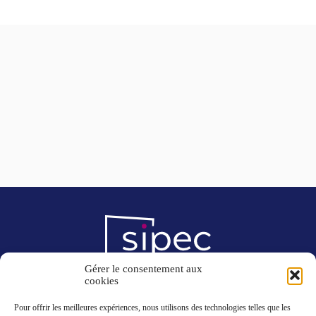
Gérer le consentement aux
cookies
8, rue des Entrepreneurs
ZI de l’Ambrésis
Pour offrir les meilleures expériences, nous utilisons des technologies telles que les