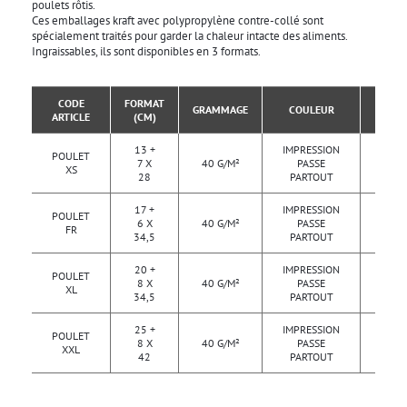
poulets rôtis.
Ces emballages kraft avec polypropylène contre-collé sont
spécialement traités pour garder la chaleur intacte des aliments.
Ingraissables, ils sont disponibles en 3 formats.
CODE
FORMAT
COLIS
GRAMMAGE
COULEUR
ARTICLE
(CM)
DE
13 +
IMPRESSION
POULET
500
7 X
40 G/M²
PASSE
XS
PCS
28
PARTOUT
17 +
IMPRESSION
POULET
500
6 X
40 G/M²
PASSE
FR
PCS
34,5
PARTOUT
20 +
IMPRESSION
POULET
500
8 X
40 G/M²
PASSE
XL
PCS
34,5
PARTOUT
25 +
IMPRESSION
POULET
500
8 X
40 G/M²
PASSE
XXL
PCS
42
PARTOUT