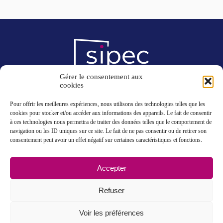
Gérer le consentement aux
cookies
8, rue des Entrepreneurs
ZI de l’Ambrésis
Pour offrir les meilleures expériences, nous utilisons des technologies telles que les
77272 Villeparisis Cedex
cookies pour stocker et/ou accéder aux informations des appareils. Le fait de consentir
à ces technologies nous permettra de traiter des données telles que le comportement de
navigation ou les ID uniques sur ce site. Le fait de ne pas consentir ou de retirer son
consentement peut avoir un effet négatif sur certaines caractéristiques et fonctions.
01 64 27 00 84
01 64 27 08 51
sipec@sipec-emballage.fr
Accepter
Refuser
Mentions légales
CGV
Politique de confidentialité
Voir les préférences